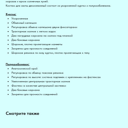
морозов и ярких солнечных лучей.
Костюм для охоты демисезонный состоит из укороченной куртки и полукомбинезона.
Куртка:
Укороченная
Объемный капюшон
Регулировка объема капюшона двумя фиксаторами
Тракторная молния с легким ходом
Два нагрудных кармана на молнии под планкой
Два боковых кармана
Широкие, плотно прилегающие манжеты
Закрепки для прочности соединений
Широкая резинка по низу куртки, плотно прилегающая к телу
Полукомбинезон:
Анатомический крой
Регулировка по объему: поясная резинка
Регулировка по высоте: система подтяжек с креплением на фастексах
Увеличенная центральная тракторная молния
Фастекс в качестве центральной застежки
Два боковых кармана
Закрепки для прочности соединений
Смотрите также