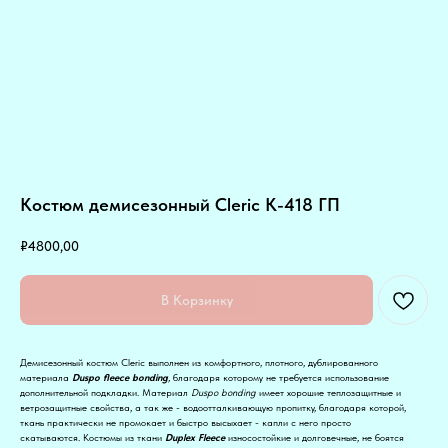
Костюм демисезонный Cleric К-418 ГП
₽
4800,00
В Корзинку
Демисезонный костюм Cleric выполнен из комфортного, плотного, дублированного
материала
Duspo fleece bonding
,
благодаря которому не требуется использование
дополнительной подкладки. Материал
Duspo bonding
имеет хорошие теплозащитные и
ветрозащитные свойства, а так же - водоотталкивающую пропитку, благодаря которой,
ткань практически не промокает и быстро высыхает - капли с него просто
скатываются. Костюмы из ткани
Duplex Fleece
износостойкие и долговечные, не боятся