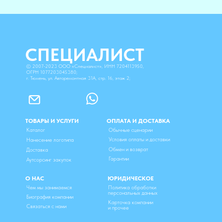
СПЕЦИАЛИСТ
©
2007-2023
ООО «Специалист», ИНН 7204113950,
ОГРН 1077203045380;
г. Тюмень, ул. Авторемонтная 31А, стр. 16, этаж 2;
ТОВАРЫ И УСЛУГИ
ОПЛАТА И ДОСТАВКА
Каталог
Обычные сценарии
Условия оплаты и доставки
Нанесение логотипа
Обмен и возврат
Доставка
Гарантии
Аутсорсинг закупок
О НАС
ЮРИДИЧЕСКОЕ
Чем мы занимаемся
Политика обработки
персональных данных
Биография компании
Карточка компании
Связаться с нами
и прочее