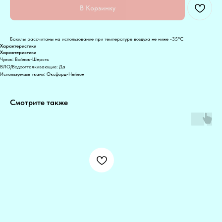
В Корзинку
Бахилы рассчитаны на использование при температуре воздуха не ниже -35°С
Характеристики
Характеристики
Чулок: Войлок-Шерсть
ВЛО/Водоотталкивающие: Да
Используемые ткани: Оксфорд-Нейлон
Смотрите также