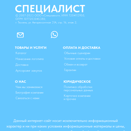
СПЕЦИАЛИСТ
©
2007-2023
ООО «Специалист», ИНН 7204113950,
ОГРН 1077203045380;
г. Тюмень, ул. Авторемонтная 31А, стр. 16, этаж 2;
ТОВАРЫ И УСЛУГИ
ОПЛАТА И ДОСТАВКА
Каталог
Обычные сценарии
Условия оплаты и доставки
Нанесение логотипа
Обмен и возврат
Доставка
Гарантии
Аутсорсинг закупок
О НАС
ЮРИДИЧЕСКОЕ
Чем мы занимаемся
Политика обработки
персональных данных
Биография компании
Карточка компании
Связаться с нами
и прочее
Данный интернет-сайт носит исключительно информационный
характер и ни при каких условиях информационные материалы и цены,