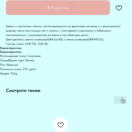
В Корзинку
Брюки с притачным поясом, застегивающимся на джинсовую пуговицу и с регулировкой
ширины пояса при помощи пат и кнопок, с накладными карманами и объемными
наколенниками с возможностью вставить в них объемные щитки
Цвет двойной, светло-оливковый(#b5ac8d) и тёмно-оливковый(#89857a).
Состав ткани: 65% ПЭ, 35% ХБ.
Характеристики
Характеристики
Используемые ткани: Смесовая
Сезон/Время года: Летняя
Пол: Мужской
Плотность ткани: 275 гр/м2
Weight: 720g
Смотрите также