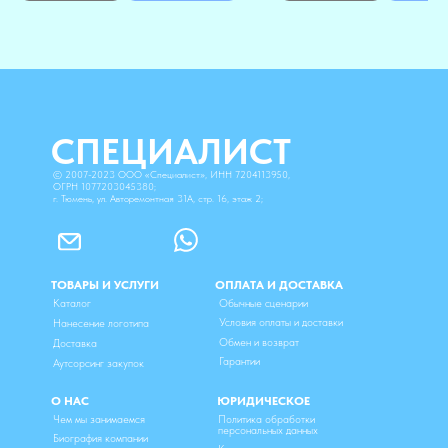
СПЕЦИАЛИСТ
©
2007-2023
ООО «Специалист», ИНН 7204113950,
ОГРН 1077203045380;
г. Тюмень, ул. Авторемонтная 31А, стр. 16, этаж 2;
ТОВАРЫ И УСЛУГИ
ОПЛАТА И ДОСТАВКА
Каталог
Обычные сценарии
Условия оплаты и доставки
Нанесение логотипа
Обмен и возврат
Доставка
Гарантии
Аутсорсинг закупок
О НАС
ЮРИДИЧЕСКОЕ
Чем мы занимаемся
Политика обработки
персональных данных
Биография компании